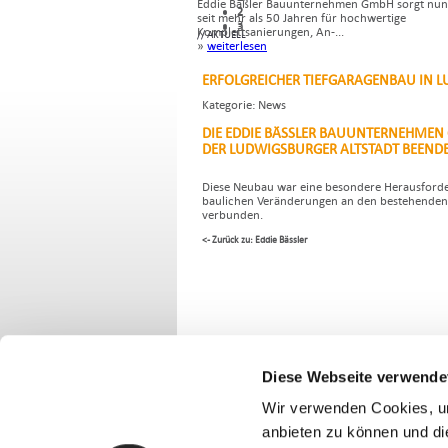
Eddie Bäßler Bauunternehmen GmbH sorgt nun 
2
2
seit mehr als 50 Jahren für hochwertige
3
3
Komplettsanierungen, An-...
//
AKTUELL
»
weiterlesen
ERFOLGREICHER TIEFGARAGENBAU IN 
Kategorie: News
DIE EDDIE BÄSSLER BAUUNTERNEHMEN 
DER LUDWIGSBURGER ALTSTADT BEENDE
Diese Neubau war eine besondere Herausforder
baulichen Veränderungen an den bestehende
verbunden.
<- Zurück zu: Eddie Bässler
Diese Webseite verwende
Wir verwenden Cookies, um
anbieten zu können und di