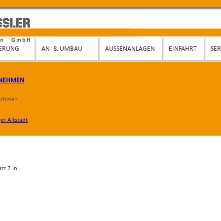
IERUNG
AN- & UMBAU
AUSSENANLAGEN
EINFAHRT
SER
RNEHMEN
terhmen
tz 7 in