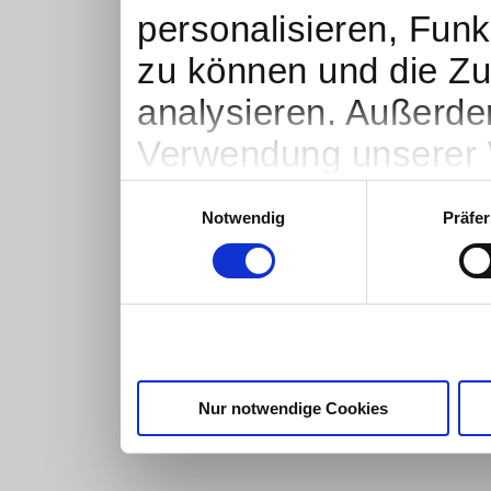
personalisieren, Funk
zu können und die Zu
analysieren. Außerde
Verwendung unserer W
soziale Medien, Werb
Einwilligungsauswahl
Notwendig
Präfe
Partner führen diese 
weiteren Daten zusamm
haben oder die sie i
gesammelt haben.
Nur notwendige Cookies