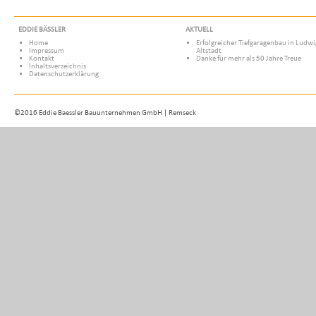
EDDIE BÄSSLER
AKTUELL
Home
Erfolgreicher Tiefgaragenbau in Ludw
Impressum
Altstadt
Kontakt
Danke für mehr als 50 Jahre Treue
Inhaltsverzeichnis
Datenschutzerklärung
©2016 Eddie Baessler Bauunternehmen GmbH | Remseck