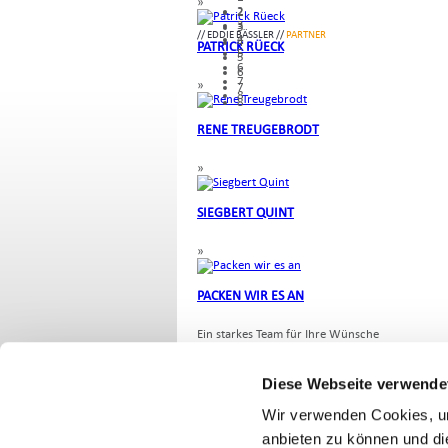
»
2
2
3
3
//
EDDIE BÄSSLER
//
PARTNER
4
4
PATRICK RÜECK
5
5
6
6
7
»
7
8
8
RENE TREUGEBRODT
»
SIEGBERT QUINT
»
PACKEN WIR ES AN
Ein starkes Team für Ihre Wünsche
»
weiterlesen
Diese Webseite verwende
Wir verwenden Cookies, um
anbieten zu können und di