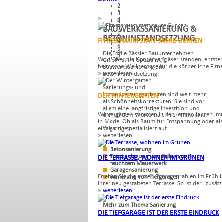
2
2
3
3
»
4
4
5
BAUWERKSSANIERUNG &
5
6
6
BETONINSTANDSETZUNG
FITNESSRAUM STATT SAURE GURKEN
7
7
8
8
Die Eddie Bässler Bauunternehmen
9
9
Wo früher die Konservengläser standen, entsteh
GmbH ist Ihr Spezialist für
heimische Wellnesoase für die körperliche Fitne
Bauwerkssanierung und
» weiterlesen
Betoninstandsetzung.
Sanierungs- und
Instandsetzungsarbeiten sind weit mehr
DER WINTERGARTEN
als Schönheitskorrekturen. Sie sind vor
allem eine langfristige Investition und
Wintergärten kommen in den letzten Jahren i
dienen dem Werterhalt Ihrer Immobilie.
in Mode. Ob als Raum für Entspannung oder al
einzigartigen...
Wir sind spezialisiert auf:
» weiterlesen
Betonsanierung
Trockenlegung von Kellern und
DIE TERRASSE, WOHNEN IM GRÜNEN
feuchtem Mauerwerk
Garagensanierung
Erleben Sie die ersten Sonnenstrahlen im Frühli
Sanierung von Tiefgaragen
Ihrer neu gestalteten Terrasse. So ist der "zusätzl
»
weiterlesen
Mehr zum Thema Sanierung
DIE TIEFGARAGE IST DER ERSTE EINDRUCK