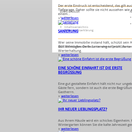
Der erste Eindruck ist entscheidend, das gilt auc
Tiefgarage. Daher sollte sie nicht aussehen wie 
EDDIE BÄSSLER
A
einem...
Home
»
weiterlesen
Impressum
Kontakt
Inhaltsverzeichnis
Datenschutzerklärung
SANIERUNG
Wer seine Immobilie instand hält, schützt sein
sein Vermögen. Denn Sanierung ist praktizierte
©2016 Eddie Baessler Bauunternehmen GmbH | Remse
Werterhaltung.
»
weiterlesen
EINE SCHÖNE EINFAHRT IST DIE ERSTE
BEGRÜSSUNG
Eine gut gestaltete Einfahrt hält nicht nur unge
Gäste fern, sondern ist auch die erste Begrüßu
Gastherrn.
»
weiterlesen
IHR NEUER LIEBLINGSPLATZ?
Aus Ihrem Häusle wird ein schickes Eigenheim.
Wintergarten können Sie die kalte Jahreszeit ge
»
weiterlesen