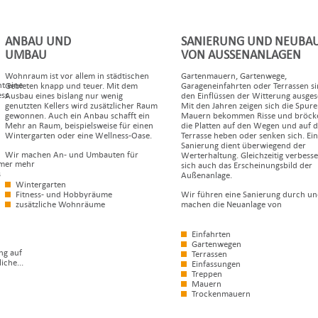
ANBAU UND
SANIERUNG UND NEUBA
UMBAU
VON AUSSENANLAGEN
Wohnraum ist vor allem in städtischen
Gartenmauern, Gartenwege,
t eine
Gebieten knapp und teuer. Mit dem
Garageneinfahrten oder Terrassen s
ss.
Ausbau eines bislang nur wenig
den Einflüssen der Witterung ausgese
genutzten Kellers wird zusätzlicher Raum
Mit den Jahren zeigen sich die Spure
gewonnen. Auch ein Anbau schafft ein
Mauern bekommen Risse und bröcke
Mehr an Raum, beispielsweise für einen
die Platten auf den Wegen und auf d
Wintergarten oder eine Wellness-Oase.
Terrasse heben oder senken sich. Ei
Sanierung dient überwiegend der
Wir machen An- und Umbauten für
Werterhaltung. Gleichzeitig verbesse
mmer mehr
sich auch das Erscheinungsbild der
s
Außenanlage.
Wintergarten
Fitness- und Hobbyräume
Wir führen eine Sanierung durch u
zusätzliche Wohnräume
machen die Neuanlage von
Einfahrten
Gartenwegen
ng auf
Terrassen
iche...
Einfassungen
Treppen
Mauern
Trockenmauern