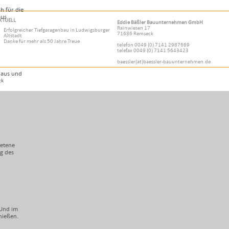
h für die
aus
KTUELL
Eddie Bäßler Bauunternehmen GmbH
Rainwiesen 17
Erfolgreicher Tiefgaragenbau in Ludwigsburger
71686 Remseck
Altstadt
Danke für mehr als 50 Jahre Treue
telefon 0049 (0) 7141 2987669
telefax 0049 (0) 7141 5643423
baessler(at)baessler-bauunternehmen.de
 Haus und
ck
betene
ng des
 Und im
nießen.