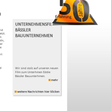
U
UNTERNEHMENSFILM
BÄSSLER
ind
tzt.
BAUUNTERNEHMEN
n.
ln,
er
ne
rt
nd
Wir sind stolz auf unseren neuen
Film zum Unterhmen Eddie
Bässler Bauunterhmen.
mehr
weitere Nachrichten hier klicken