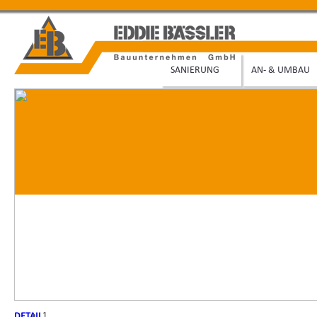
SANIERUNG
AN- & UMBAU
1
1
DETAIL