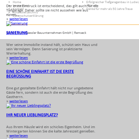
Home
Erfolgreicher Tiefgaragenbau in Ludw
Impressum
Altstadt
Der erste Eindruck ist entscheidend, das gilt auch für die
Kontakt
Danke für mehr als 50 Jahre Treue
Tiefgarage. Daher sollte sie nicht aussehen wie aus
Inhaltsverzeichnis
einem...
Datenschutzerklärung
»
weiterlesen
SANIERUNG
©2016 Eddie Baessler Bauunternehmen GmbH | Remseck
Wer seine Immobilie instand hält, schützt sein Haus und
sein Vermögen. Denn Sanierung ist praktizierte
Werterhaltung.
»
weiterlesen
EINE SCHÖNE EINFAHRT IST DIE ERSTE
BEGRÜSSUNG
Eine gut gestaltete Einfahrt hält nicht nur ungebetene
Gäste fern, sondern ist auch die erste Begrüßung des
Gastherrn.
»
weiterlesen
IHR NEUER LIEBLINGSPLATZ?
Aus Ihrem Häusle wird ein schickes Eigenheim. Und im
Wintergarten können Sie die kalte Jahreszeit genießen.
»
weiterlesen