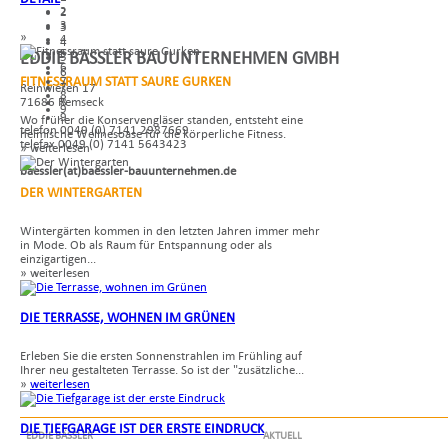
2
2
3
3
»
4
4
5
EDDIE BÄSSLER BAUUNTERNEHMEN GMBH
5
6
6
FITNESSRAUM STATT SAURE GURKEN
7
7
Reinwiesen 17
8
8
71686 Remseck
9
9
Wo früher die Konservengläser standen, entsteht eine
telefon 0049 (0) 7141 2987669
heimische Wellnesoase für die körperliche Fitness.
telefax 0049 (0) 7141 5643423
» weiterlesen
baessler(at)baessler-bauunternehmen.de
DER WINTERGARTEN
Wintergärten kommen in den letzten Jahren immer mehr
in Mode. Ob als Raum für Entspannung oder als
einzigartigen...
» weiterlesen
DIE TERRASSE, WOHNEN IM GRÜNEN
Erleben Sie die ersten Sonnenstrahlen im Frühling auf
Ihrer neu gestalteten Terrasse. So ist der "zusätzliche...
»
weiterlesen
DIE TIEFGARAGE IST DER ERSTE EINDRUCK
EDDIE BÄSSLER
AKTUELL