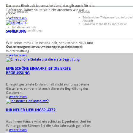
Der erste Eindruck ist entscheidend, das gilt auch für die
Tiefgarage. Daher sollte sie nicht aussehen wie aus
EDDIE BÄSSLER
AKTUELL
einem...
Home
Erfolgreicher Tiefgaragenbau in Ludw
»
weiterlesen
Impressum
Altstadt
Kontakt
Danke für mehr als 50 Jahre Treue
Inhaltsverzeichnis
Datenschutzerklärung
SANIERUNG
Wer seine Immobilie instand hält, schützt sein Haus und
sein Vermögen. Denn Sanierung ist praktizierte
©2016 Eddie Baessler Bauunternehmen GmbH | Remseck
Werterhaltung.
»
weiterlesen
EINE SCHÖNE EINFAHRT IST DIE ERSTE
BEGRÜSSUNG
Eine gut gestaltete Einfahrt hält nicht nur ungebetene
Gäste fern, sondern ist auch die erste Begrüßung des
Gastherrn.
»
weiterlesen
IHR NEUER LIEBLINGSPLATZ?
Aus Ihrem Häusle wird ein schickes Eigenheim. Und im
Wintergarten können Sie die kalte Jahreszeit genießen.
»
weiterlesen