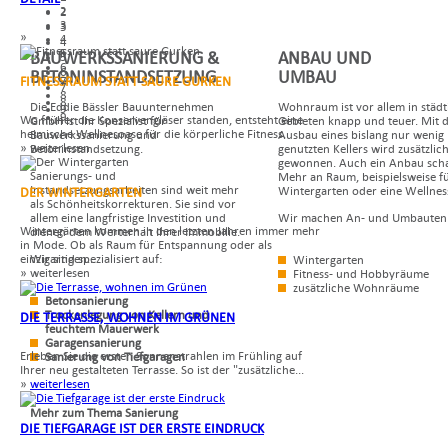
2
2
3
3
»
4
4
5
BAUWERKSSANIERUNG &
ANBAU UND
5
6
6
BETONINSTANDSETZUNG
UMBAU
FITNESSRAUM STATT SAURE GURKEN
7
7
8
8
Die Eddie Bässler Bauunternehmen
Wohnraum ist vor allem in städ
9
9
Wo früher die Konservengläser standen, entsteht eine
GmbH ist Ihr Spezialist für
Gebieten knapp und teuer. Mit 
heimische Wellnesoase für die körperliche Fitness.
Bauwerkssanierung und
Ausbau eines bislang nur wenig
» weiterlesen
Betoninstandsetzung.
genutzten Kellers wird zusätzli
gewonnen. Auch ein Anbau schaf
Sanierungs- und
Mehr an Raum, beispielsweise f
Instandsetzungsarbeiten sind weit mehr
Wintergarten oder eine Wellne
DER WINTERGARTEN
als Schönheitskorrekturen. Sie sind vor
allem eine langfristige Investition und
Wir machen An- und Umbauten 
Wintergärten kommen in den letzten Jahren immer mehr
dienen dem Werterhalt Ihrer Immobilie.
in Mode. Ob als Raum für Entspannung oder als
einzigartigen...
Wir sind spezialisiert auf:
Wintergarten
» weiterlesen
Fitness- und Hobbyräume
zusätzliche Wohnräume
Betonsanierung
Trockenlegung von Kellern und
DIE TERRASSE, WOHNEN IM GRÜNEN
feuchtem Mauerwerk
Garagensanierung
Erleben Sie die ersten Sonnenstrahlen im Frühling auf
Sanierung von Tiefgaragen
Ihrer neu gestalteten Terrasse. So ist der "zusätzliche...
»
weiterlesen
Mehr zum Thema Sanierung
DIE TIEFGARAGE IST DER ERSTE EINDRUCK