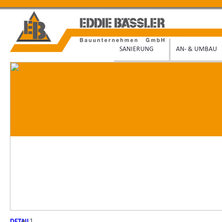
SANIERUNG
AN- & UMBAU
1
1
DETAIL