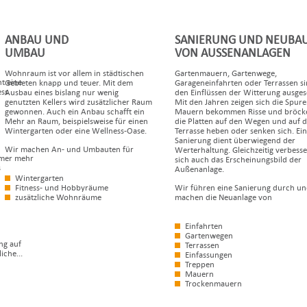
ANBAU UND
SANIERUNG UND NEUBA
UMBAU
VON AUSSENANLAGEN
Wohnraum ist vor allem in städtischen
Gartenmauern, Gartenwege,
t eine
Gebieten knapp und teuer. Mit dem
Garageneinfahrten oder Terrassen s
ss.
Ausbau eines bislang nur wenig
den Einflüssen der Witterung ausgese
genutzten Kellers wird zusätzlicher Raum
Mit den Jahren zeigen sich die Spure
gewonnen. Auch ein Anbau schafft ein
Mauern bekommen Risse und bröcke
Mehr an Raum, beispielsweise für einen
die Platten auf den Wegen und auf d
Wintergarten oder eine Wellness-Oase.
Terrasse heben oder senken sich. Ei
Sanierung dient überwiegend der
Wir machen An- und Umbauten für
Werterhaltung. Gleichzeitig verbesse
mmer mehr
sich auch das Erscheinungsbild der
s
Außenanlage.
Wintergarten
Fitness- und Hobbyräume
Wir führen eine Sanierung durch u
zusätzliche Wohnräume
machen die Neuanlage von
Einfahrten
Gartenwegen
ng auf
Terrassen
iche...
Einfassungen
Treppen
Mauern
Trockenmauern