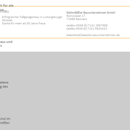
h für die
aus
KTUELL
Eddie Bäßler Bauunternehmen GmbH
Rainwiesen 17
Erfolgreicher Tiefgaragenbau in Ludwigsburger
71686 Remseck
Altstadt
Danke für mehr als 50 Jahre Treue
telefon 0049 (0) 7141 2987669
telefax 0049 (0) 7141 5643423
baessler(at)baessler-bauunternehmen.de
 Haus und
ck
betene
ng des
 Und im
nießen.