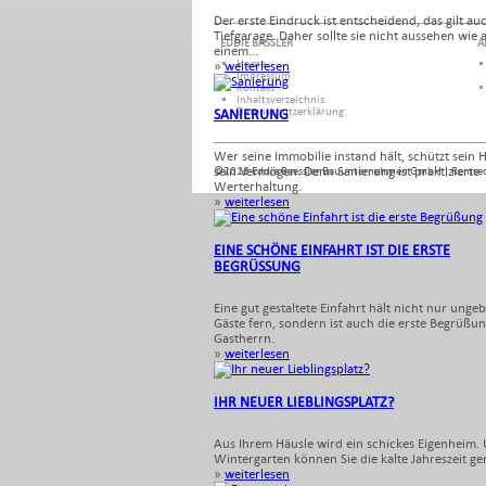
Der erste Eindruck ist entscheidend, das gilt auc
Tiefgarage. Daher sollte sie nicht aussehen wie 
EDDIE BÄSSLER
A
einem...
Home
»
weiterlesen
Impressum
Kontakt
Inhaltsverzeichnis
Datenschutzerklärung
SANIERUNG
Wer seine Immobilie instand hält, schützt sein
sein Vermögen. Denn Sanierung ist praktizierte
©2016 Eddie Baessler Bauunternehmen GmbH | Remse
Werterhaltung.
»
weiterlesen
EINE SCHÖNE EINFAHRT IST DIE ERSTE
BEGRÜSSUNG
Eine gut gestaltete Einfahrt hält nicht nur unge
Gäste fern, sondern ist auch die erste Begrüßu
Gastherrn.
»
weiterlesen
IHR NEUER LIEBLINGSPLATZ?
Aus Ihrem Häusle wird ein schickes Eigenheim.
Wintergarten können Sie die kalte Jahreszeit ge
»
weiterlesen