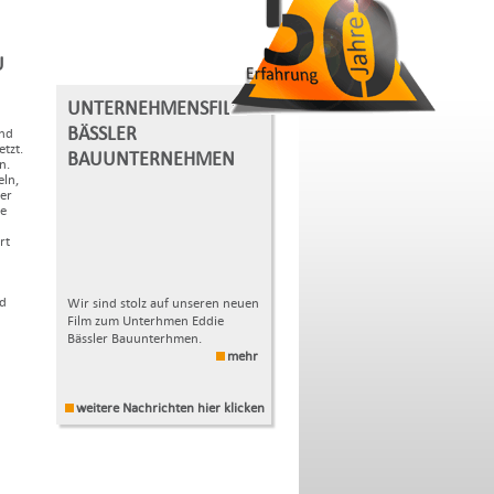
U
UNTERNEHMENSFILM
BÄSSLER
ind
tzt.
BAUUNTERNEHMEN
n.
ln,
er
ne
rt
nd
Wir sind stolz auf unseren neuen
Film zum Unterhmen Eddie
Bässler Bauunterhmen.
mehr
weitere Nachrichten hier klicken