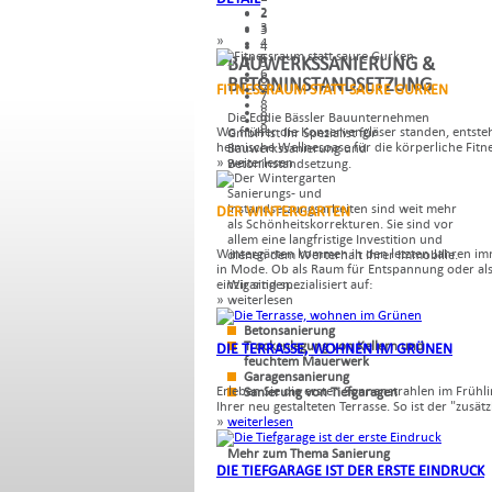
2
2
3
3
»
4
4
5
BAUWERKSSANIERUNG &
5
6
6
BETONINSTANDSETZUNG
FITNESSRAUM STATT SAURE GURKEN
7
7
8
8
Die Eddie Bässler Bauunternehmen
9
9
Wo früher die Konservengläser standen, entsteh
GmbH ist Ihr Spezialist für
heimische Wellnesoase für die körperliche Fitne
Bauwerkssanierung und
» weiterlesen
Betoninstandsetzung.
Sanierungs- und
Instandsetzungsarbeiten sind weit mehr
DER WINTERGARTEN
als Schönheitskorrekturen. Sie sind vor
allem eine langfristige Investition und
Wintergärten kommen in den letzten Jahren i
dienen dem Werterhalt Ihrer Immobilie.
in Mode. Ob als Raum für Entspannung oder al
einzigartigen...
Wir sind spezialisiert auf:
» weiterlesen
Betonsanierung
Trockenlegung von Kellern und
DIE TERRASSE, WOHNEN IM GRÜNEN
feuchtem Mauerwerk
Garagensanierung
Erleben Sie die ersten Sonnenstrahlen im Frühli
Sanierung von Tiefgaragen
Ihrer neu gestalteten Terrasse. So ist der "zusätzl
»
weiterlesen
Mehr zum Thema Sanierung
DIE TIEFGARAGE IST DER ERSTE EINDRUCK